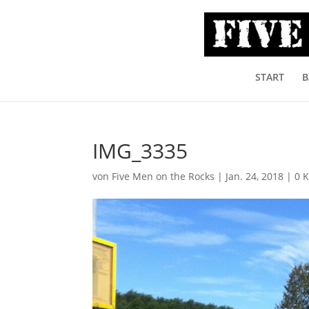
START
B
IMG_3335
von
Five Men on the Rocks
|
Jan. 24, 2018
|
0 