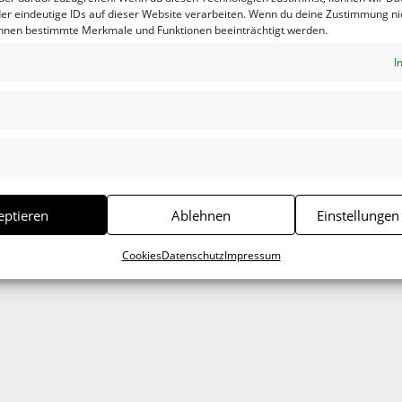
er eindeutige IDs auf dieser Website verarbeiten. Wenn du deine Zustimmung nic
önnen bestimmte Merkmale und Funktionen beeinträchtigt werden.
I
eptieren
Ablehnen
Einstellungen
.
Erforderliche Felder sind mit
*
markiert
Cookies
Datenschutz
Impressum