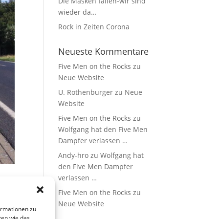
Die Masken fallen-wir sind
wieder da…
Rock in Zeiten Corona
Neueste Kommentare
Five Men on the Rocks
zu
Neue Website
U. Rothenburger
zu
Neue
Website
Five Men on the Rocks
zu
Wolfgang hat den Five Men
Dampfer verlassen …
Andy-hro
zu
Wolfgang hat
den Five Men Dampfer
verlassen …
Five Men on the Rocks
zu
Neue Website
ormationen zu
ten wie das