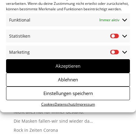
verarbeiten. Wenn du deine Zustimmung nicht erteilst oder zurückziehst,
können bestimmte Merkmale und Funktionen beeinträchtigt werden.
Funktional
Immer aktiv
Statistiken
Statisti
Marketing
Marketi
Akzeptieren
Ablehnen
Neueste Beiträge
Einstellungen speichern
Die neue Platte ist da!
Sommer-open air-Impressionen
Cookies
Datenschutz
Impressum
Nicht alles hat für immer Bestand.
Die Masken fallen-wir sind wieder da…
Rock in Zeiten Corona