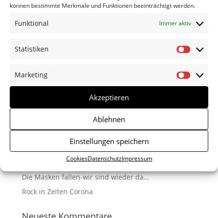
können bestimmte Merkmale und Funktionen beeinträchtigt werden.
Funktional
Immer aktiv
Statistiken
Statisti
Marketing
Marketi
Akzeptieren
Neueste Beiträge
Ablehnen
Die neue Platte ist da!
Einstellungen speichern
Sommer-open air-Impressionen
Cookies
Datenschutz
Impressum
Nicht alles hat für immer Bestand.
Die Masken fallen-wir sind wieder da…
Rock in Zeiten Corona
Neueste Kommentare