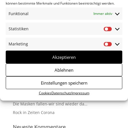
können bestimmte Merkmale und Funktionen beeinträchtigt werden.
Funktional
Immer aktiv
Statistiken
Statisti
Marketing
Marketi
Akzeptieren
Neueste Beiträge
Ablehnen
Die neue Platte ist da!
Einstellungen speichern
Sommer-open air-Impressionen
Cookies
Datenschutz
Impressum
Nicht alles hat für immer Bestand.
Die Masken fallen-wir sind wieder da…
Rock in Zeiten Corona
Neueste Kommentare