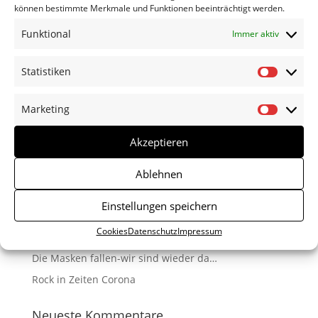
können bestimmte Merkmale und Funktionen beeinträchtigt werden.
Funktional
Immer aktiv
Statistiken
Statisti
Marketing
Marketi
Akzeptieren
Neueste Beiträge
Ablehnen
Die neue Platte ist da!
Einstellungen speichern
Sommer-open air-Impressionen
Cookies
Datenschutz
Impressum
Nicht alles hat für immer Bestand.
Die Masken fallen-wir sind wieder da…
Rock in Zeiten Corona
Neueste Kommentare