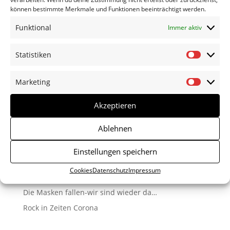
können bestimmte Merkmale und Funktionen beeinträchtigt werden.
Funktional
Immer aktiv
Statistiken
Statisti
Marketing
Marketi
Akzeptieren
Ablehnen
Neueste Beiträge
Die neue Platte ist da!
Einstellungen speichern
Sommer-open air-Impressionen
Cookies
Datenschutz
Impressum
Nicht alles hat für immer Bestand.
Die Masken fallen-wir sind wieder da…
Rock in Zeiten Corona