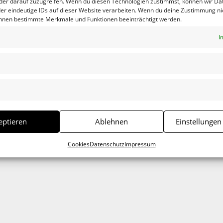
der darauf zuzugreifen. Wenn du diesen Technologien zustimmst, können wir Da
er eindeutige IDs auf dieser Website verarbeiten. Wenn du deine Zustimmung nic
önnen bestimmte Merkmale und Funktionen beeinträchtigt werden.
I
eptieren
Ablehnen
Einstellungen
Cookies
Datenschutz
Impressum
.
Erforderliche Felder sind mit
*
markiert