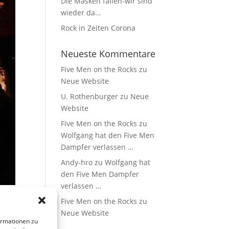
Die Masken fallen-wir sind
wieder da…
Rock in Zeiten Corona
Neueste Kommentare
Five Men on the Rocks
zu
Neue Website
U. Rothenburger
zu
Neue
Website
Five Men on the Rocks
zu
Wolfgang hat den Five Men
Dampfer verlassen …
Andy-hro
zu
Wolfgang hat
den Five Men Dampfer
verlassen …
Five Men on the Rocks
zu
Neue Website
ormationen zu