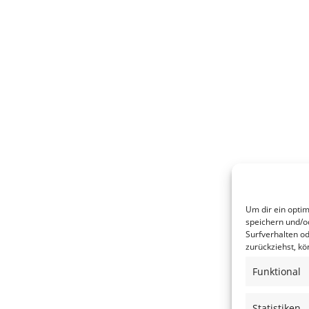
Um dir ein opti
speichern und/o
Surfverhalten od
zurückziehst, k
Funktional
Statistiken