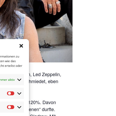
ormationen zu
ten wie das
ht erteilst oder
ple, van Halen, Led Zeppelin,
mmer aktiv
inem Stück geschmiedet, eben
Statistiken
 es gibt immer 120%. Davon
s Support „dienen“ durfte.
Marketing