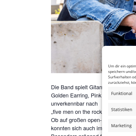
Um dir ein opti
speichern und/o
Surfverhalten od
zurückziehst, k
Die Band spielt Gitarrenrock über
Funktional
Golden Earring, Pink Floyd, Garry 
unverkennbar nach
Statistiken
„five men on the rocks“.
Ob auf großen open- air Veranstal
Marketing
konnten sich auch im Jahre 2006 D