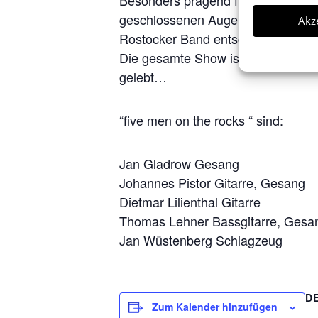
Besonders prägend für den Sound d
geschlossenen Augen meint man, de
Akz
Rostocker Band entschieden…
Die gesamte Show ist aber teamwor
gelebt…
“five men on the rocks “ sind:
Jan Gladrow Gesang
Johannes Pistor Gitarre, Gesang
Dietmar Lilienthal Gitarre
Thomas Lehner Bassgitarre, Gesa
Jan Wüstenberg Schlagzeug
D
Zum Kalender hinzufügen