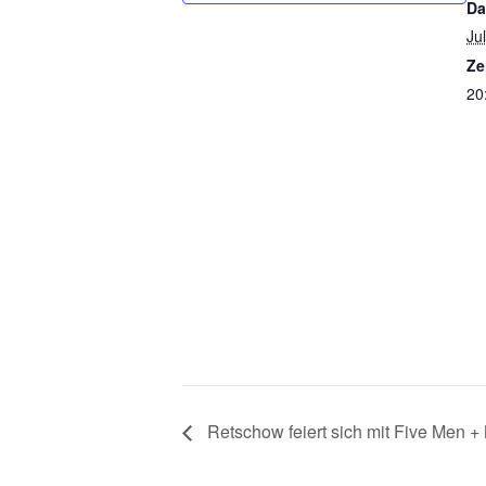
Da
Ju
Ze
20
Retschow feiert sich mit Five Men +