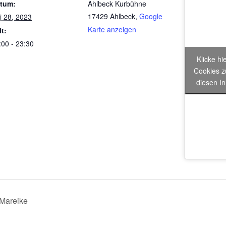
tum:
Ahlbeck Kurbühne
17429 Ahlbeck
,
Google
li 28, 2023
Karte anzeigen
it:
:00 - 23:30
Klicke hi
Cookies z
diesen In
 Mareike