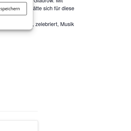
s Jan „Lally“ Gladrow. Mit
Urgesteine hätte sich für diese
 speichern
ert, gefühlt, zelebriert, Musik