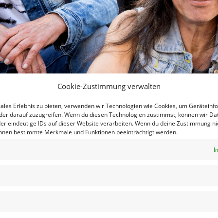
Cookie-Zustimmung verwalten
males Erlebnis zu bieten, verwenden wir Technologien wie Cookies, um Geräteinf
der darauf zuzugreifen. Wenn du diesen Technologien zustimmst, können wir Da
er eindeutige IDs auf dieser Website verarbeiten. Wenn du deine Zustimmung nic
önnen bestimmte Merkmale und Funktionen beeinträchtigt werden.
wiegend der 70-ger Jahre. Von reichlich AC/DC, Deep Pur
I
Moore bis hin zu eigenen Songs klingt alles, wie aus e
tungen, bei der Club-Mugge, oder zu privaten Anlässen,
eep Purple überzeugen, denen „five men on the rocks“ al